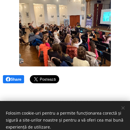
Share
Folosim cookie-uri pentru a permite funcționarea corectă și
sigură a site-urilor noastre și pentru a vă oferi cea mai bună
© Copyright 2026, Asociatia Sava's Safe Haven
experiență de utilizare.