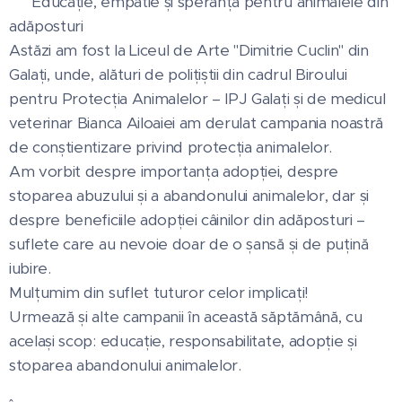
🐾 Educație, empatie și speranță pentru animalele din
adăposturi 🐾🎨
Astăzi am fost la Liceul de Arte "Dimitrie Cuclin" din
Galați, unde, alături de polițiștii din cadrul Biroului
pentru Protecția Animalelor – IPJ Galați și de medicul
veterinar Bianca Ailoaiei am derulat campania noastră
de conștientizare privind protecția animalelor.
Am vorbit despre importanța adopției, despre
stoparea abuzului și a abandonului animalelor, dar și
despre beneficiile adopției câinilor din adăposturi –
suflete care au nevoie doar de o șansă și de puțină
iubire.
Mulțumim din suflet tuturor celor implicați!
Urmează și alte campanii în această săptămână, cu
același scop: educație, responsabilitate, adopție și
stoparea abandonului animalelor.