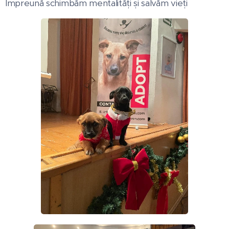
Împreună schimbăm mentalități și salvăm vieți 🐾✨