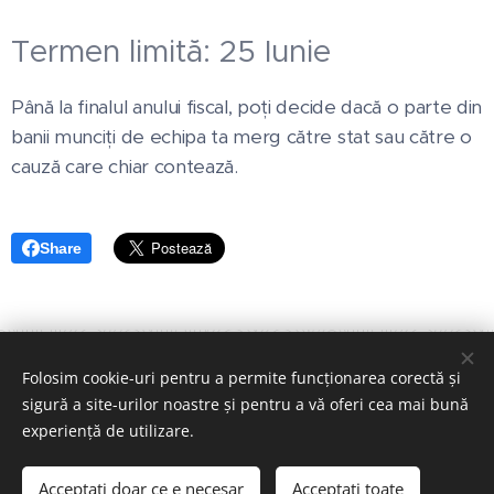
Termen limită: 25 Iunie
Până la finalul anului fiscal, poți decide dacă o parte din
banii munciți de echipa ta merg către stat sau către o
cauză care chiar contează.
Share
Folosim cookie-uri pentru a permite funcționarea corectă și
sigură a site-urilor noastre și pentru a vă oferi cea mai bună
© Copyright 2026, Asociatia Sava's Safe Haven
experiență de utilizare.
All Rights Reserved
Acceptați doar ce e necesar
Acceptați toate