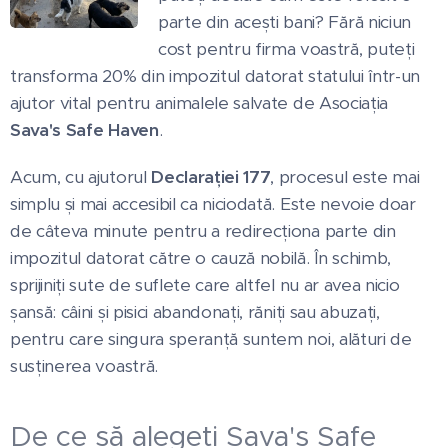
parte din acești bani? Fără niciun
cost pentru firma voastră, puteți
transforma 20% din impozitul datorat statului într-un
ajutor vital pentru animalele salvate de Asociația
Sava's Safe Haven
.
Acum, cu ajutorul
Declarației 177
, procesul este mai
simplu și mai accesibil ca niciodată. Este nevoie doar
de câteva minute pentru a redirecționa parte din
impozitul datorat către o cauză nobilă. În schimb,
sprijiniți sute de suflete care altfel nu ar avea nicio
șansă: câini și pisici abandonați, răniți sau abuzați,
pentru care singura speranță suntem noi, alături de
susținerea voastră.
De ce să alegeți Sava's Safe