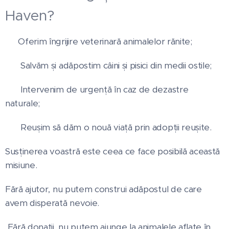
Haven?
🩺 Oferim îngrijire veterinară animalelor rănite;
🏠 Salvăm și adăpostim câini și pisici din medii ostile;
🚑 Intervenim de urgență în caz de dezastre
naturale;
❤️ Reușim să dăm o nouă viață prin adopții reușite.
Susținerea voastră este ceea ce face posibilă această
misiune.
Fără ajutor, nu putem construi adăpostul de care
avem disperată nevoie.
Fără donații, nu putem ajunge la animalele aflate în