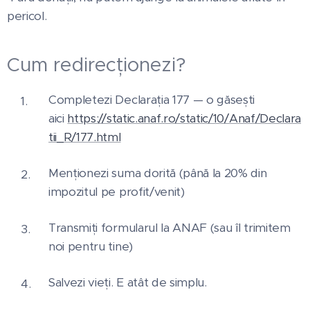
pericol.
Cum redirecționezi?
Completezi Declarația 177 — o găsești
aici
https://static.anaf.ro/static/10/Anaf/Declara
tii_R/177.html
Menționezi suma dorită (până la 20% din
impozitul pe profit/venit)
Transmiți formularul la ANAF (sau îl trimitem
noi pentru tine)
Salvezi vieți. E atât de simplu.