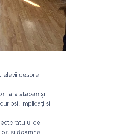
 elevii despre
or fără stăpân și
rioși, implicați și
pectoratului de
elor, și doamnei