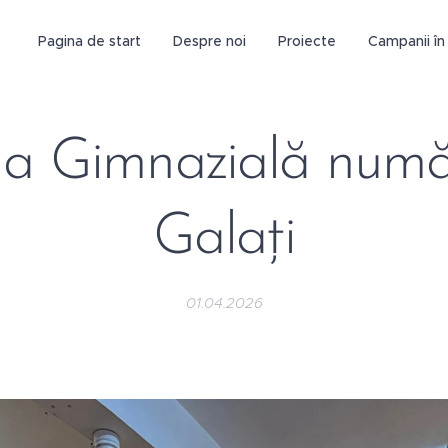
Pagina de start
Despre noi
Proiecte
Campanii în 
la Gimnazială număr
Galați
01.04.2026