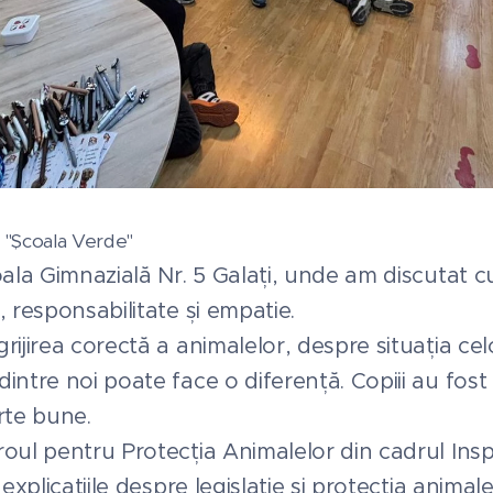
 "Școala Verde"
oala Gimnazială Nr. 5 Galați, unde am discutat cu
, responsabilitate și empatie.
rijirea corectă a animalelor, despre situația cel
ntre noi poate face o diferență. Copiii au fost cu
rte bune.
roul pentru Protecția Animalelor din cadrul Ins
 explicațiile despre legislație și protecția animal