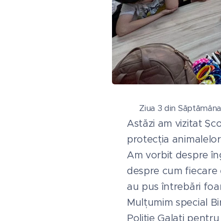
🐾 Ziua 3 din Săptămâna
Astăzi am vizitat Șc
protecția animalelor
Am vorbit despre îng
despre cum fiecare di
au pus întrebări foa
Mulțumim special Bi
Poliție Galați pentru