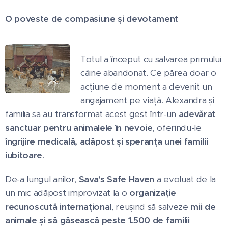
O poveste de compasiune și devotament
Totul a început cu salvarea primului
câine abandonat. Ce părea doar o
acțiune de moment a devenit un
angajament pe viață. Alexandra și
familia sa au transformat acest gest într-un
adevărat
sanctuar pentru animalele în nevoie
, oferindu-le
îngrijire medicală, adăpost și speranța unei familii
iubitoare
.
De-a lungul anilor,
Sava's Safe Haven
a evoluat de la
un mic adăpost improvizat la o
organizație
recunoscută internațional
, reușind să salveze
mii de
animale și să găsească peste 1.500 de familii