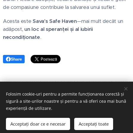
de compasiune contribuie la salvarea unui suflet.
Acesta este
Sava's Safe Haven
—mai mult decât un
adăpost,
un loc al speranței și al iubirii
necondiționate
. 🐾❤️
Share
Folosim cookie-uri pentru a permite funcționarea corectă și
sigură a site-urilor noastre și pentru a vă oferi cea mai bună
© Copyright 2026, Asociatia Sava's Safe Haven
experiență de utilizare.
All Rights Reserved
Acceptați doar ce e necesar
Acceptați toate