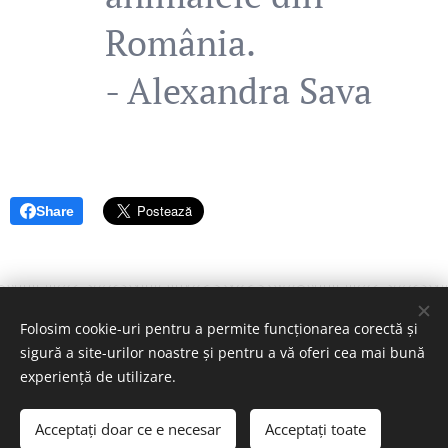
România.
- Alexandra Sava
Share
Folosim cookie-uri pentru a permite funcționarea corectă și
sigură a site-urilor noastre și pentru a vă oferi cea mai bună
© Copyright 2026, Asociatia Sava's Safe Haven
experiență de utilizare.
All Rights Reserved
Acceptați doar ce e necesar
Acceptați toate