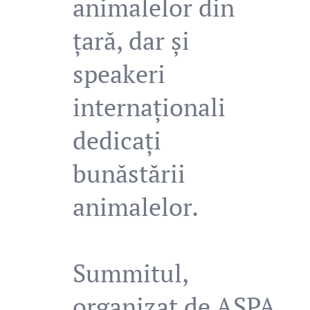
animalelor din
țară, dar și
speakeri
internaționali
dedicați
bunăstării
animalelor.
Summitul,
organizat de ASPA